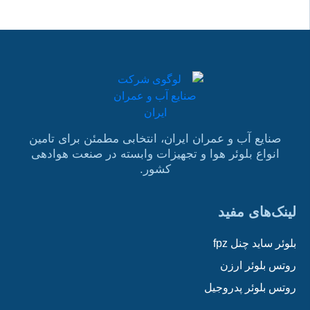
صنایع آب و عمران ایران، انتخابی مطمئن برای تامین
انواع بلوئر هوا و تجهیزات وابسته در صنعت هوادهی
کشور.
لینک‌های مفید
بلوئر ساید چنل fpz
روتس بلوئر ارزن
روتس بلوئر پدروجیل